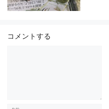
コメントする
コ
メ
ン
ト
名