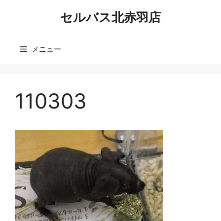
コ
セルバス北赤羽店
ン
テ
ン
メニュー
ツ
へ
ス
キ
110303
ッ
プ