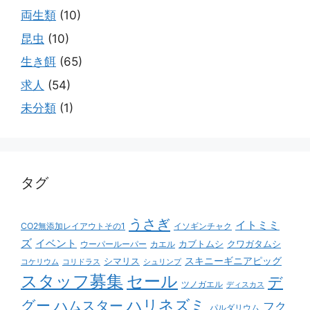
両生類
(10)
昆虫
(10)
生き餌
(65)
求人
(54)
未分類
(1)
タグ
うさぎ
イトミミ
CO2無添加レイアウトその1
イソギンチャク
ズ
イベント
カブトムシ
クワガタムシ
ウーパールーパー
カエル
スキニーギニアピッグ
シマリス
コケリウム
コリドラス
シュリンプ
スタッフ募集
セール
デ
ツノガエル
ディスカス
ハリネズミ
グー
ハムスター
フク
パルダリウム