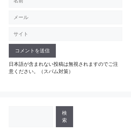
前
メ
ー
ル
サ
イ
ト
日本語が含まれない投稿は無視されますのでご注
意ください。（スパム対策）
検
検
索
索