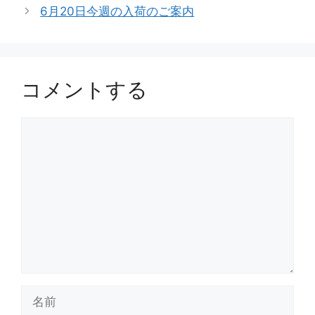
ゴ
6月20日今週の入荷のご案内
リ
ー
コメントする
コ
メ
ン
ト
名
前