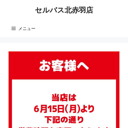
コ
セルバス北赤羽店
ン
テ
ン
メニュー
ツ
へ
ス
キ
ッ
プ