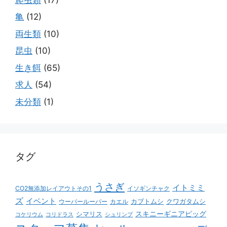
亀
(12)
両生類
(10)
昆虫
(10)
生き餌
(65)
求人
(54)
未分類
(1)
タグ
うさぎ
イトミミ
CO2無添加レイアウトその1
イソギンチャク
ズ
イベント
カブトムシ
クワガタムシ
ウーパールーパー
カエル
スキニーギニアピッグ
シマリス
コケリウム
コリドラス
シュリンプ