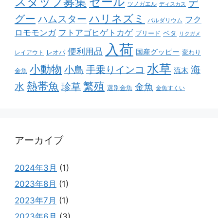
スタッフ募集
セール
デ
ツノガエル
ディスカス
ハリネズミ
グー
ハムスター
フク
パルダリウム
ロモモンガ
フトアゴヒゲトカゲ
ベタ
ブリード
リクガメ
入荷
便利用品
国産グッピー
レオパ
変わり
レイアウト
水草
小動物
小鳥
手乗りインコ
海
流木
金魚
熱帯魚
繁殖
水
珍草
金魚
選別金魚
金魚すくい
アーカイブ
2024年3月
(1)
2023年8月
(1)
2023年7月
(1)
2023年6月
(3)