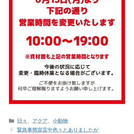
カ
日々
、
アクア
、
小動物
テ
緊急事態宣言中色々とありましたが