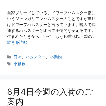
自家ブリードしている、ドワーフハムスター俗に
いうジャンガリアンハムスターのことですが当店
はドワーフハムスターと言っています。輸入で流
通するハムスターと比べて圧倒的な安定感です。
生まれたときから、いや、もう10世代以上親の …
続きを読む
カ
日々
、
ハムスター
、
小動物
テ
タ
小動物
ゴ
グ
リ
ー
8月4日今週の入荷のご
案内