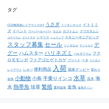
タグ
うさぎ
イトミミ
CO2無添加レイアウトその1
イソギンチャク
ズ
イベント
カブトムシ
クワガタムシ
ウーパールーパー
カエル
スキニーギニアピッグ
シマリス
コケリウム
コリドラス
シュリンプ
スタッフ募集
セール
デ
ツノガエル
ディスカス
ハリネズミ
グー
ハムスター
フク
パルダリウム
ロモモンガ
フトアゴヒゲトカゲ
ベタ
ブリード
リクガメ
入荷
便利用品
国産グッピー
レオパ
変わり
レイアウト
水草
小動物
小鳥
手乗りインコ
海
流木
金魚
熱帯魚
繁殖
水
珍草
金魚
選別金魚
金魚すくい