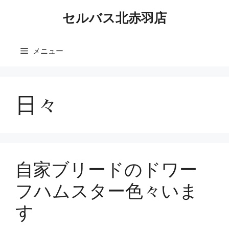
コ
セルバス北赤羽店
ン
テ
ン
メニュー
ツ
へ
ス
キ
日々
ッ
プ
自家ブリードのドワー
フハムスター色々いま
す