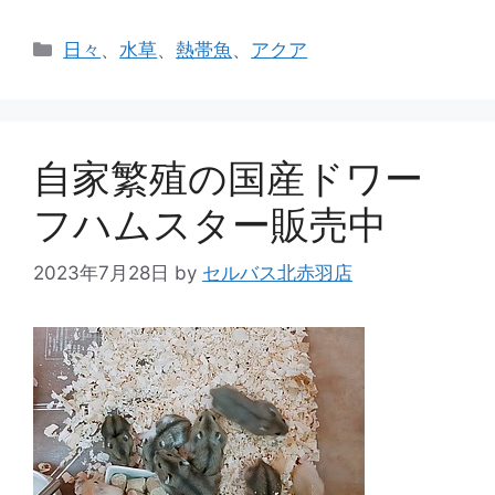
カ
日々
、
水草
、
熱帯魚
、
アクア
テ
ゴ
リ
ー
自家繁殖の国産ドワー
フハムスター販売中
2023年7月28日
by
セルバス北赤羽店