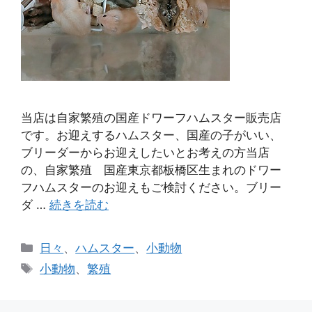
当店は自家繁殖の国産ドワーフハムスター販売店
です。お迎えするハムスター、国産の子がいい、
ブリーダーからお迎えしたいとお考えの方当店
の、自家繁殖 国産東京都板橋区生まれのドワー
フハムスターのお迎えもご検討ください。ブリー
ダ …
続きを読む
カ
日々
、
ハムスター
、
小動物
テ
タ
小動物
、
繁殖
ゴ
グ
リ