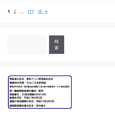
ー
ペ
ペ
ペ
1
2
…
117
次
→
ー
ー
ー
ジ
ジ
ジ
検
検
索
索