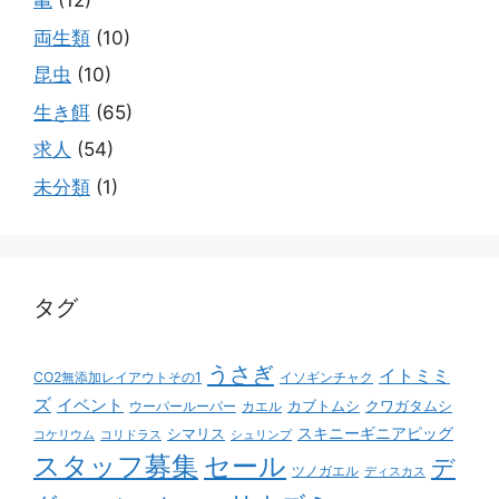
亀
(12)
両生類
(10)
昆虫
(10)
生き餌
(65)
求人
(54)
未分類
(1)
タグ
うさぎ
イトミミ
CO2無添加レイアウトその1
イソギンチャク
ズ
イベント
カブトムシ
クワガタムシ
ウーパールーパー
カエル
スキニーギニアピッグ
シマリス
コケリウム
コリドラス
シュリンプ
スタッフ募集
セール
デ
ツノガエル
ディスカス