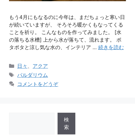
もう4月にもなるのに今年は、まだちょっと寒い日
が続いていますが、 そろそろ暖かくもなってくる
ことを祈り。 こんなものを作ってみました。 [水
の落ちる水槽] 上から水が落ちて、流れます。 ポ
タポタと涼し気な水の、インテリア …
続きを読む
カ
日々
、
アクア
テ
タ
パルダリウム
ゴ
グ
コメントをどうぞ
リ
ー
検
検
索
索