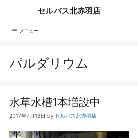
コ
セルバス北赤羽店
ン
テ
ン
メニュー
ツ
へ
ス
キ
パルダリウム
ッ
プ
水草水槽1本増設中
2017年7月18日
by
セルバス北赤羽店