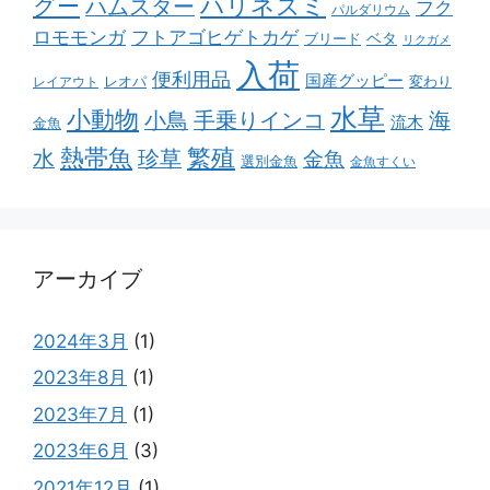
ハリネズミ
グー
ハムスター
フク
パルダリウム
ロモモンガ
フトアゴヒゲトカゲ
ベタ
ブリード
リクガメ
入荷
便利用品
国産グッピー
レオパ
変わり
レイアウト
水草
小動物
小鳥
手乗りインコ
海
流木
金魚
熱帯魚
繁殖
水
珍草
金魚
選別金魚
金魚すくい
アーカイブ
2024年3月
(1)
2023年8月
(1)
2023年7月
(1)
2023年6月
(3)
2021年12月
(1)