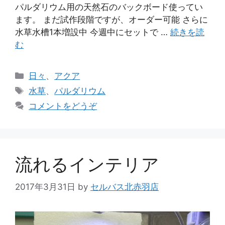
パルダリウム用の天然石のバックボード使ってい
ます。 まだ試作段階ですが、オーダー可能 さらに
水草水槽1本増設中 今週中にセットで …
続きを読
む
カ
日々
、
アクア
テ
タ
水草
、
パルダリウム
ゴ
グ
コメントをどうぞ
リ
ー
流れるインテリア
2017年3月31日
by
セルバス北赤羽店