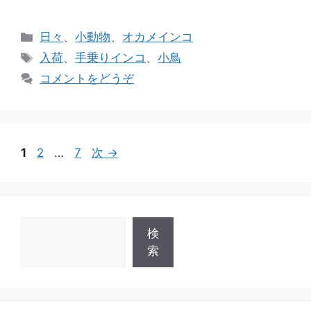
カ
日々
、
小動物
、
オカメインコ
テ
タ
入荷
、
手乗りインコ
、
小鳥
ゴ
グ
コメントをどうぞ
リ
ー
ペ
ペ
ペ
1
2
…
7
次
→
ー
ー
ー
ジ
ジ
ジ
検
検
索
索