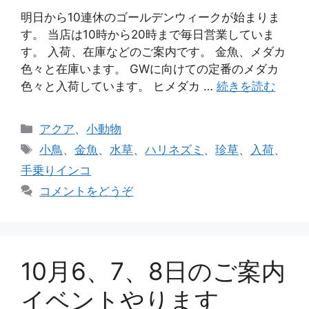
明日から10連休のゴールデンウィークが始まりま
す。 当店は10時から20時まで毎日営業していま
す。 入荷、在庫などのご案内です。 金魚、メダカ
色々と在庫います。 GWに向けての定番のメダカ
色々と入荷しています。 ヒメダカ …
続きを読む
カ
アクア
、
小動物
テ
タ
小鳥
、
金魚
、
水草
、
ハリネズミ
、
珍草
、
入荷
、
ゴ
グ
手乗りインコ
リ
コメントをどうぞ
ー
10月6、7、8日のご案内
イベントやります