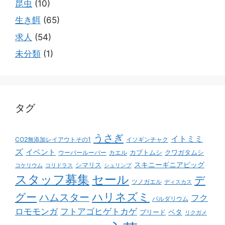
昆虫
(10)
生き餌
(65)
求人
(54)
未分類
(1)
タグ
うさぎ
イトミミ
CO2無添加レイアウトその1
イソギンチャク
ズ
イベント
カブトムシ
クワガタムシ
ウーパールーパー
カエル
スキニーギニアピッグ
シマリス
コケリウム
コリドラス
シュリンプ
スタッフ募集
セール
デ
ツノガエル
ディスカス
ハリネズミ
グー
ハムスター
フク
パルダリウム
ロモモンガ
フトアゴヒゲトカゲ
ベタ
ブリード
リクガメ