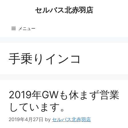
コ
セルバス北赤羽店
ン
テ
ン
メニュー
ツ
へ
ス
キ
手乗りインコ
ッ
プ
2019年GWも休まず営業
しています。
2019年4月27日
by
セルバス北赤羽店