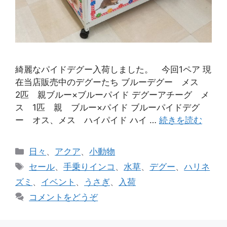
綺麗なパイドデグー入荷しました。 今回1ペア 現
在当店販売中のデグーたち ブルーデグー メス
2匹 親ブルー×ブルーパイド デグーアチーグ メ
ス 1匹 親 ブルー×パイド ブルーパイドデグ
ー オス、メス ハイパイド ハイ …
続きを読む
カ
日々
、
アクア
、
小動物
テ
タ
セール
、
手乗りインコ
、
水草
、
デグー
、
ハリネ
ゴ
グ
ズミ
、
イベント
、
うさぎ
、
入荷
リ
コメントをどうぞ
ー