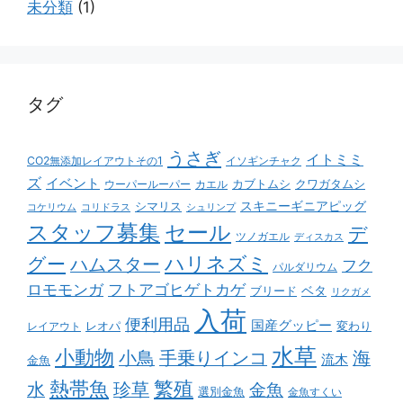
未分類
(1)
タグ
うさぎ
イトミミ
CO2無添加レイアウトその1
イソギンチャク
ズ
イベント
カブトムシ
クワガタムシ
ウーパールーパー
カエル
スキニーギニアピッグ
シマリス
コケリウム
コリドラス
シュリンプ
スタッフ募集
セール
デ
ツノガエル
ディスカス
ハリネズミ
グー
ハムスター
フク
パルダリウム
ロモモンガ
フトアゴヒゲトカゲ
ベタ
ブリード
リクガメ
入荷
便利用品
国産グッピー
レオパ
変わり
レイアウト
水草
小動物
小鳥
手乗りインコ
海
流木
金魚
熱帯魚
繁殖
水
珍草
金魚
選別金魚
金魚すくい