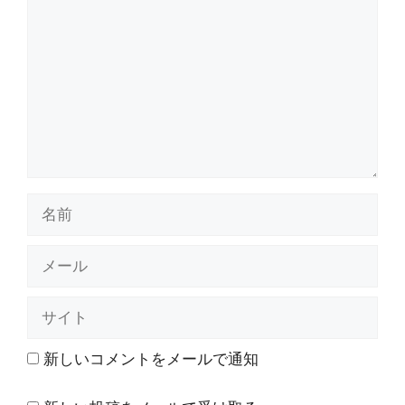
メ
ン
ト
名
前
メ
ー
ル
サ
イ
ト
新しいコメントをメールで通知