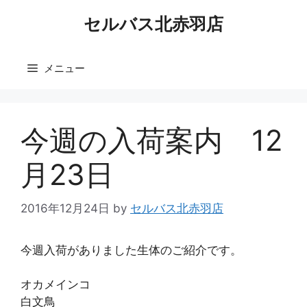
コ
セルバス北赤羽店
ン
テ
ン
メニュー
ツ
へ
ス
キ
今週の入荷案内 12
ッ
プ
月23日
2016年12月24日
by
セルバス北赤羽店
今週入荷がありました生体のご紹介です。
オカメインコ
白文鳥