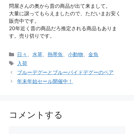
問屋さんの奥から昔の商品が出て来まして。
大量に譲ってもらえましたので、ただいまお安く
販売中です。
20年近く昔の商品だろ推定される商品もありま
す。売り切りです。
カ
日々
、
水草
、
熱帯魚
、
小動物
、
金魚
テ
タ
入荷
ゴ
グ
ブルーデグーとブルーパイドデグーのペア
リ
年末年始セール開催中！
ー
コメントする
コ