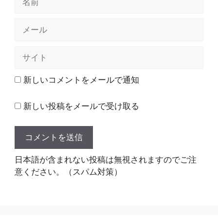
前
メ
ー
ル
サ
イ
ト
新しいコメントをメールで通知
新しい投稿をメールで受け取る
日本語が含まれない投稿は無視されますのでご注
意ください。（スパム対策）