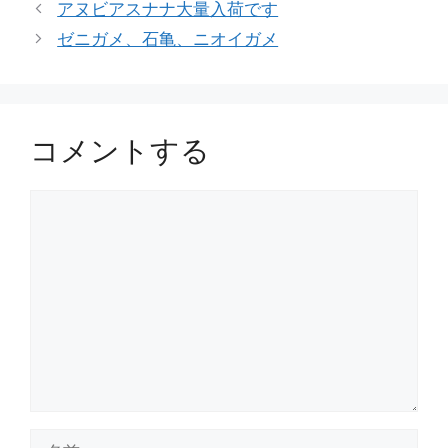
グ
アヌビアスナナ大量入荷です
リ
ゼニガメ、石亀、ニオイガメ
ー
コメントする
コ
メ
ン
ト
名