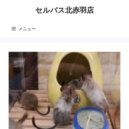
コ
セルバス北赤羽店
ン
テ
ン
メニュー
ツ
へ
ス
キ
ッ
プ