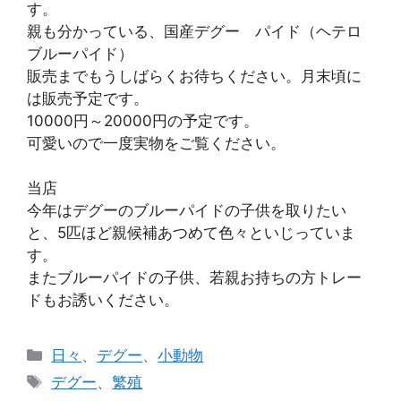
す。
親も分かっている、国産デグー パイド（ヘテロ
ブルーパイド）
販売までもうしばらくお待ちください。月末頃に
は販売予定です。
10000円～20000円の予定です。
可愛いので一度実物をご覧ください。
当店
今年はデグーのブルーパイドの子供を取りたい
と、5匹ほど親候補あつめて色々といじっていま
す。
またブルーパイドの子供、若親お持ちの方トレー
ドもお誘いください。
カ
日々
、
デグー
、
小動物
テ
タ
デグー
、
繁殖
ゴ