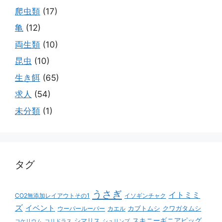
爬虫類
(17)
亀
(12)
両生類
(10)
昆虫
(10)
生き餌
(65)
求人
(54)
未分類
(1)
タグ
うさぎ
イトミミ
CO2無添加レイアウトその1
イソギンチャク
ズ
イベント
カブトムシ
クワガタムシ
ウーパールーパー
カエル
スキニーギニアピッグ
シマリス
コケリウム
コリドラス
シュリンプ