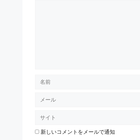
コ
メ
ン
ト
名
前
メ
ー
ル
サ
イ
ト
新しいコメントをメールで通知