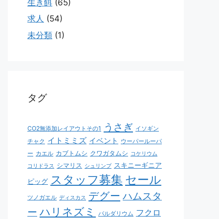
生き餌
(65)
求人
(54)
未分類
(1)
タグ
うさぎ
CO2無添加レイアウトその1
イソギン
イトミミズ
イベント
チャク
ウーパールーパ
カブトムシ
クワガタムシ
ー
カエル
コケリウム
スキニーギニア
シマリス
コリドラス
シュリンプ
スタッフ募集
セール
ピッグ
デグー
ハムスタ
ツノガエル
ディスカス
ハリネズミ
ー
フクロ
パルダリウム