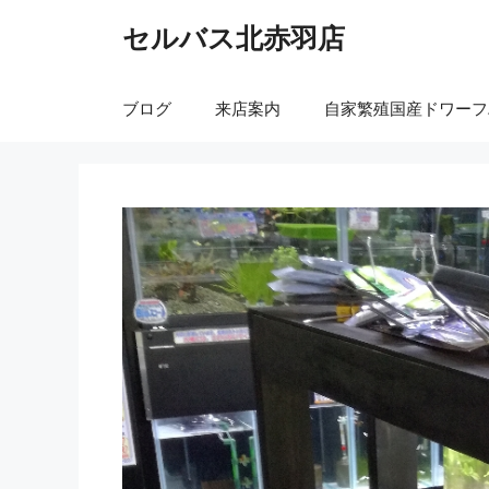
コ
セルバス北赤羽店
ン
テ
ン
ブログ
来店案内
自家繁殖国産ドワーフ
ツ
へ
ス
キ
ッ
プ