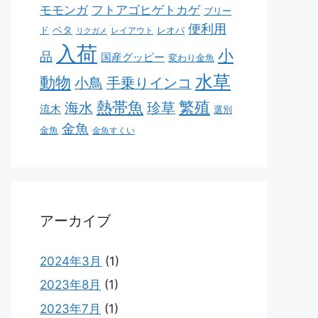
モモンガ
フトアゴヒゲトカゲ
ブリー
便利用
ベタ
ド
レオパ
レイアウト
リクガメ
入荷
小
品
国産グッピー
変わり金魚
水草
動物
小鳥
手乗りインコ
熱帯魚
繁殖
海水
珍草
流木
選別
金魚
金魚
金魚すくい
アーカイブ
2024年3月
(1)
2023年8月
(1)
2023年7月
(1)