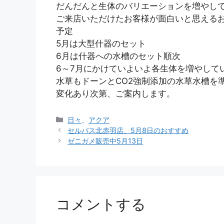
だんだんと生体のバリエーションを増やし
ご来店いただけたお客様が面白いと思える
予定
5月は大型什器のセット
6月は什器への水槽のセット順次
6～7月にかけていよいよ各生体を増やして
水草もドーンとCO2強制添加の水草水槽を
変化あり次第、ご案内します。
カ
日々
、
アクア
テ
セルバス北赤羽店、5月8日のおすすめ
ゴ
ゼニガメ販売中5月13日
リ
ー
コメントする