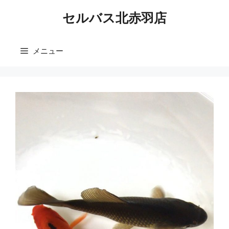
コ
セルバス北赤羽店
ン
テ
ン
メニュー
ツ
へ
ス
キ
ッ
プ