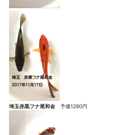
埼玉赤黒フナ尾和金
予価1280円