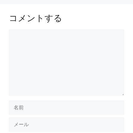
コメントする
コ
メ
ン
ト
名
前
メ
ー