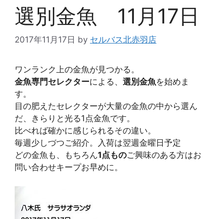
選別金魚 11月17日
2017年11月17日
by
セルバス北赤羽店
ワンランク上の金魚が見つかる。
金魚専門セレクター
による、
選別金魚
を始めま
す。
目の肥えたセレクターが大量の金魚の中から選ん
だ、きらりと光る1点金魚です。
比べれば確かに感じられるその違い。
毎週少しづつご紹介。入荷は翌週金曜日予定
どの金魚も、もちろん
1点もの
ご興味のある方はお
問い合わせキープお早めに。