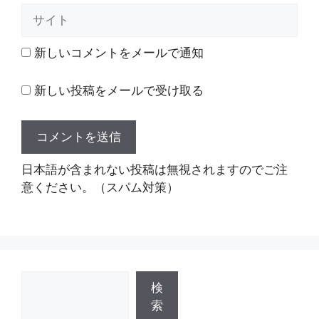
ル
サ
イ
ト
新しいコメントをメールで通知
新しい投稿をメールで受け取る
日本語が含まれない投稿は無視されますのでご注
意ください。（スパム対策）
検
検
索
索