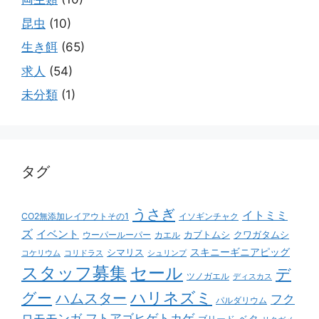
昆虫
(10)
生き餌
(65)
求人
(54)
未分類
(1)
タグ
うさぎ
イトミミ
CO2無添加レイアウトその1
イソギンチャク
ズ
イベント
カブトムシ
クワガタムシ
ウーパールーパー
カエル
スキニーギニアピッグ
シマリス
コケリウム
コリドラス
シュリンプ
スタッフ募集
セール
デ
ツノガエル
ディスカス
ハリネズミ
グー
ハムスター
フク
パルダリウム
ロモモンガ
フトアゴヒゲトカゲ
ベタ