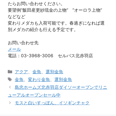
たらお問い合わせください。
要望例”飯田産更紗琉金の上物” ”オーロラ上物”
などなど
変わりメダカも入荷可能です。春過ぎになれば選
別メダカの紹介も行える予定です。
お問い合わせ先
メール
電話：03-3968-3006 セルバス北赤羽店
カ
アクア
、
金魚
、
選別金魚
テ
タ
金魚
、
変わり金魚
、
選別金魚
ゴ
グ
島忠ホームズ北赤羽店ダイソーオープンでリニ
リ
ューアルオープンセール中
ー
モスと白いすっぽん、イソギンチャク