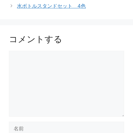
リ
水ボトルスタンドセット 4色
ー
コメントする
コ
メ
ン
ト
名
前