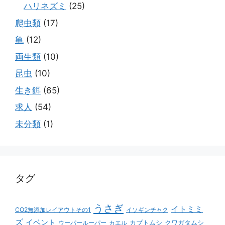
ハリネズミ
(25)
爬虫類
(17)
亀
(12)
両生類
(10)
昆虫
(10)
生き餌
(65)
求人
(54)
未分類
(1)
タグ
うさぎ
イトミミ
CO2無添加レイアウトその1
イソギンチャク
ズ
イベント
カブトムシ
クワガタムシ
ウーパールーパー
カエル