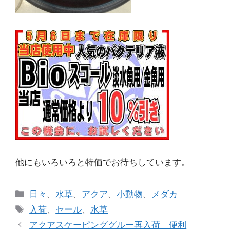
他にもいろいろと特価でお待ちしています。
カ
日々
、
水草
、
アクア
、
小動物
、
メダカ
テ
タ
入荷
、
セール
、
水草
ゴ
グ
アクアスケーピンググルー再入荷 便利