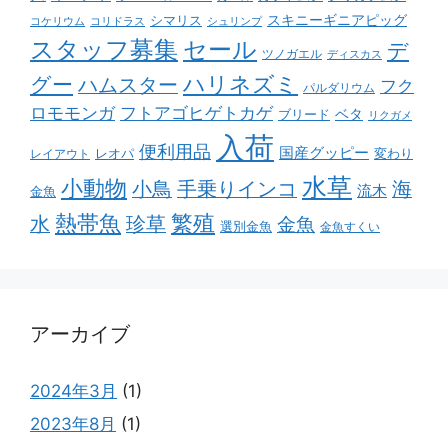
スキニーギニアピッグ
シマリス
コケリウム
コリドラス
シュリンプ
スタッフ募集
セール
デ
ツノガエル
ディスカス
ハリネズミ
グー
ハムスター
フク
パルダリウム
ロモモンガ
フトアゴヒゲトカゲ
ベタ
ブリード
リクガメ
入荷
便利用品
国産グッピー
レオパ
変わり
レイアウト
水草
小動物
小鳥
手乗りインコ
海
流木
金魚
熱帯魚
繁殖
水
珍草
金魚
選別金魚
金魚すくい
アーカイブ
2024年3月
(1)
2023年8月
(1)