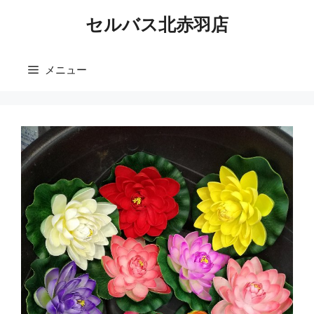
コ
セルバス北赤羽店
ン
テ
ン
メニュー
ツ
へ
ス
キ
ッ
プ