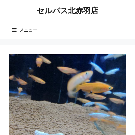
コ
セルバス北赤羽店
ン
テ
ン
メニュー
ツ
へ
ス
キ
ッ
プ