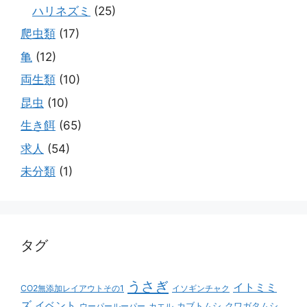
ハリネズミ
(25)
爬虫類
(17)
亀
(12)
両生類
(10)
昆虫
(10)
生き餌
(65)
求人
(54)
未分類
(1)
タグ
うさぎ
イトミミ
CO2無添加レイアウトその1
イソギンチャク
ズ
イベント
カブトムシ
クワガタムシ
ウーパールーパー
カエル