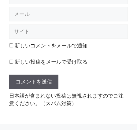
前
メ
ー
ル
サ
イ
ト
新しいコメントをメールで通知
新しい投稿をメールで受け取る
日本語が含まれない投稿は無視されますのでご注
意ください。（スパム対策）