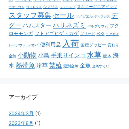
スキニーギニアピッグ
シマリス
コケリウム
コリドラス
シュリンプ
スタッフ募集
セール
デ
ツノガエル
ディスカス
ハリネズミ
グー
ハムスター
フク
パルダリウム
ロモモンガ
フトアゴヒゲトカゲ
ベタ
ブリード
リクガメ
入荷
便利用品
国産グッピー
レオパ
変わり
レイアウト
水草
小動物
小鳥
手乗りインコ
海
流木
金魚
熱帯魚
繁殖
水
珍草
金魚
選別金魚
金魚すくい
アーカイブ
2024年3月
(1)
2023年8月
(1)