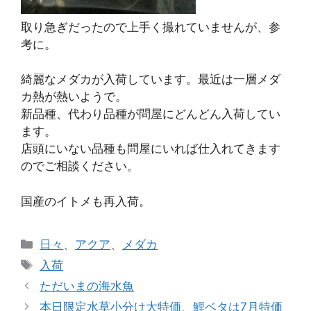
取り急ぎだったので上手く撮れていませんが、参
考に。
綺麗なメダカが入荷しています。最近は一層メダ
カ熱が熱いようで。
新品種、代わり品種が問屋にどんどん入荷してい
ます。
店頭にいない品種も問屋にいれば仕入れてきます
のでご相談ください。
国産のイトメも再入荷。
カ
日々
、
アクア
、
メダカ
テ
タ
入荷
ゴ
グ
ただいまの海水魚
リ
本日限定水草小分け大特価、鯉ベタは7月特価
ー