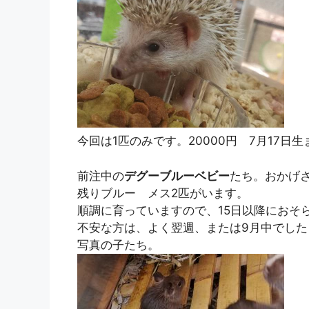
今回は1匹のみです。20000円 7月17日生
前注中の
デグーブルーベビー
たち。おかげ
残りブルー メス2匹がいます。
順調に育っていますので、15日以降におそ
不安な方は、よく翌週、または9月中でし
写真の子たち。