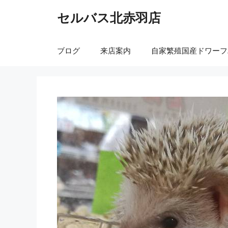
コ
セルバス北赤羽店
ン
テ
ン
ブログ
来店案内
自家繁殖国産ドワーフ
ツ
へ
ス
キ
ッ
プ