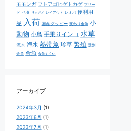
モモンガ
フトアゴヒゲトカゲ
ブリー
便利用
ベタ
ド
レオパ
レイアウト
リクガメ
入荷
小
品
国産グッピー
変わり金魚
水草
動物
小鳥
手乗りインコ
熱帯魚
繁殖
海水
珍草
流木
選別
金魚
金魚
金魚すくい
アーカイブ
2024年3月
(1)
2023年8月
(1)
2023年7月
(1)