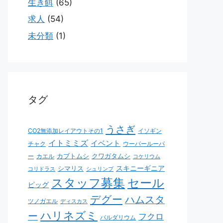
生き餌
(65)
求人
(54)
未分類
(1)
タグ
うさぎ
CO2無添加レイアウトその1
イソギン
イトミミズ
イベント
チャク
ウーパールーパ
カブトムシ
クワガタムシ
ー
カエル
コケリウム
スキニーギニア
シマリス
コリドラス
シュリンプ
スタッフ募集
セール
ピッグ
デグー
ハムスタ
ツノガエル
ディスカス
ハリネズミ
ー
フクロ
パルダリウム