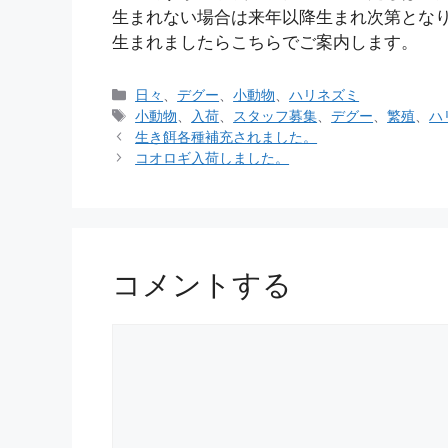
生まれない場合は来年以降生まれ次第とな
生まれましたらこちらでご案内します。
カ
日々
、
デグー
、
小動物
、
ハリネズミ
テ
タ
小動物
、
入荷
、
スタッフ募集
、
デグー
、
繁殖
、
ハ
ゴ
グ
生き餌各種補充されました。
リ
コオロギ入荷しました。
ー
コメントする
コ
メ
ン
ト