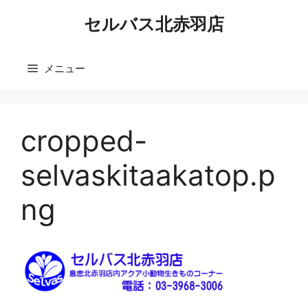
コ
セルバス北赤羽店
ン
テ
ン
メニュー
ツ
へ
ス
キ
cropped-
ッ
プ
selvaskitaakatop.p
ng