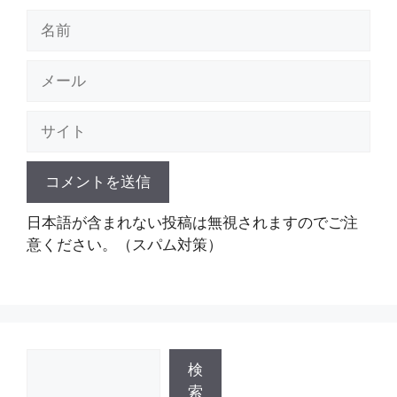
名
前
メ
ー
ル
サ
イ
ト
日本語が含まれない投稿は無視されますのでご注
意ください。（スパム対策）
検
検
索
索