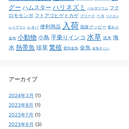
ハリネズミ
グー
ハムスター
フク
パルダリウム
ロモモンガ
フトアゴヒゲトカゲ
ベタ
ブリード
リクガメ
入荷
便利用品
国産グッピー
レオパ
変わり
レイアウト
水草
小動物
小鳥
手乗りインコ
海
流木
金魚
熱帯魚
繁殖
水
珍草
金魚
選別金魚
金魚すくい
アーカイブ
2024年3月
(1)
2023年8月
(1)
2023年7月
(1)
2023年6月
(3)