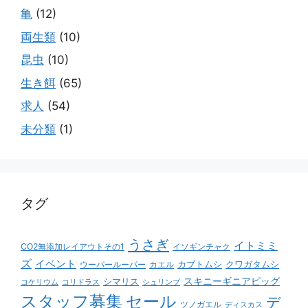
亀
(12)
両生類
(10)
昆虫
(10)
生き餌
(65)
求人
(54)
未分類
(1)
タグ
うさぎ
イトミミ
CO2無添加レイアウトその1
イソギンチャク
ズ
イベント
カブトムシ
クワガタムシ
ウーパールーパー
カエル
スキニーギニアピッグ
シマリス
コケリウム
コリドラス
シュリンプ
スタッフ募集
セール
デ
ツノガエル
ディスカス